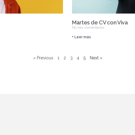
Martes de CV con Viva
No hay comentarios
+ Leer más
« Previous
1
2
3
4
5
Next »