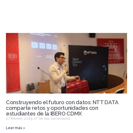
a
w
m
o
c
itt
ai
m
e
er
l
p
b
ar
o
tir
o
k
Construyendo el futuro con datos: NTT DATA
comparte retos y oportunidades con
estudiantes de la IBERO CDMX
27 febrero, 2025
No hay comentarios
Leer más »