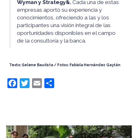
Wyman y Strategy&.
Cada una de estas
empresas aportó su experiencia y
conocimientos, ofreciendo a las y los
participantes una visión integral de las
oportunidades disponibles en el campo
de la consultoría y la banca.
Texto: Selene Bautista /
Fotos: Fabiola Hernández Gaytán
F
T
E
C
a
w
m
o
c
itt
ai
m
e
er
l
p
b
ar
o
tir