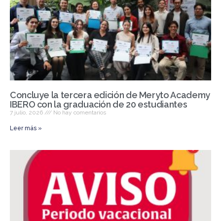
o
k
Concluye la tercera edición de Meryto Academy
IBERO con la graduación de 20 estudiantes
7 julio, 2026
No hay comentarios
Leer más »